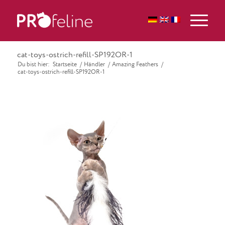
cat-toys-ostrich-refill-SP192OR-1
Du bist hier:
Startseite
/
Händler
/
Amazing Feathers
/
cat-toys-ostrich-refill-SP192OR-1