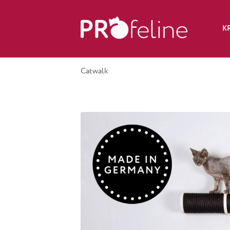
K
Catwalk