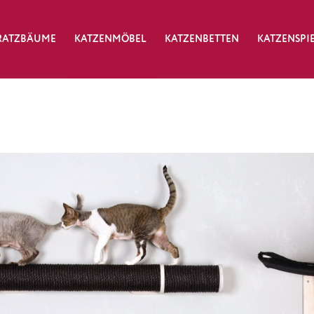
RATZBÄUME
KATZENMÖBEL
KATZENBETTEN
KATZENSPI