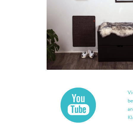
Vi
be
an
Kl