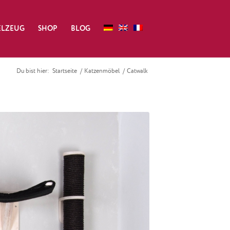
ELZEUG
SHOP
BLOG
Du bist hier:
Startseite
/
Katzenmöbel
/
Catwalk