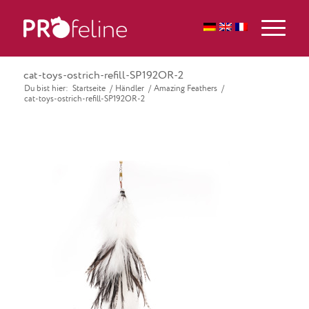
cat-toys-ostrich-refill-SP192OR-2
Du bist hier:
Startseite
/
Händler
/
Amazing Feathers
/
cat-toys-ostrich-refill-SP192OR-2