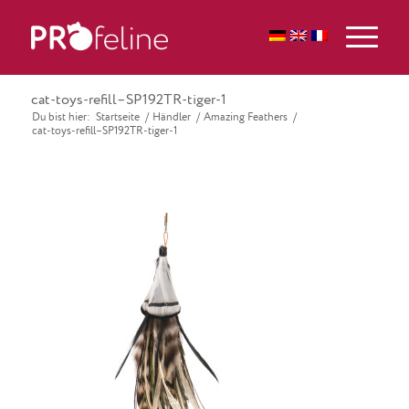
cat-toys-refill–SP192TR-tiger-1
Du bist hier:
Startseite
/
Händler
/
Amazing Feathers
/
cat-toys-refill–SP192TR-tiger-1