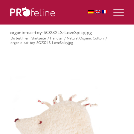
organic-cat-toy-SO232LS-LoveSpikyjpg
Du bist hier:
Startseite
/
Händler
/
Natural Organic Cotton
/
organic-cat-toy-SO232LS-LoveSpikyjpg