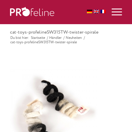
cat-toys-profelineSW315TW-twister-spirale
Du bist hier:
Startseite
/
Händler
/
Neuheiten
/
cat-toys-profelineSW315TW-twister-spirale