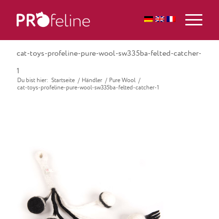
cat-toys-profeline-pure-wool-sw335ba-felted-catcher-
1
Du bist hier:
Startseite
/
Händler
/
Pure Wool
/
cat-toys-profeline-pure-wool-sw335ba-felted-catcher-1