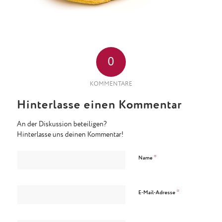
0
KOMMENTARE
Hinterlasse einen Kommentar
An der Diskussion beteiligen?
Hinterlasse uns deinen Kommentar!
*
Name
*
E-Mail-Adresse