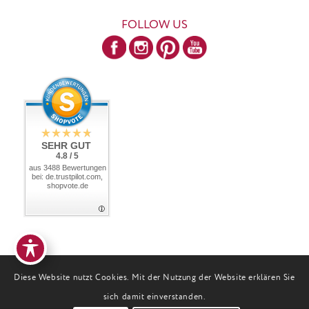
FOLLOW US
SEHR GUT
4.8 / 5
aus 3488 Bewertungen
bei: de.trustpilot.com,
shopvote.de
Diese Website nutzt Cookies. Mit der Nutzung der Website erklären Sie
sich damit einverstanden.