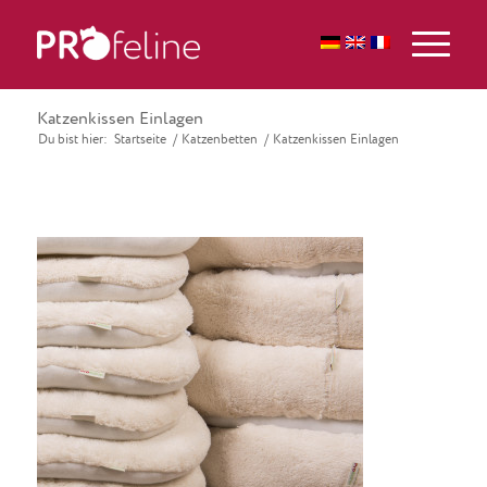
Katzenkissen Einlagen
Du bist hier:
Startseite
/
Katzenbetten
/
Katzenkissen Einlagen