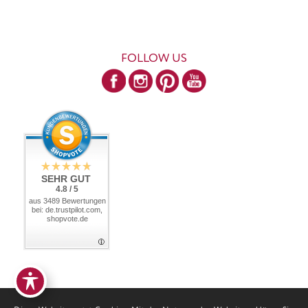
FOLLOW US
SEHR GUT
4.8 / 5
aus 3489 Bewertungen
bei: de.trustpilot.com,
shopvote.de