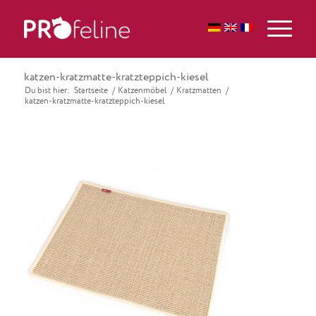
katzen-kratzmatte-kratzteppich-kiesel
Du bist hier:
Startseite
/
Katzenmöbel
/
Kratzmatten
/
katzen-kratzmatte-kratzteppich-kiesel