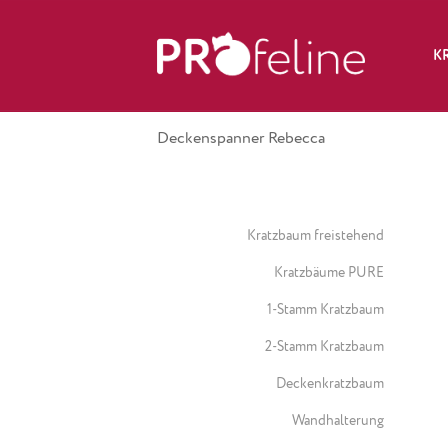
K
Deckenspanner Rebecca
Kratzbaum freistehend
Kratzbäume PURE
1-Stamm Kratzbaum
2-Stamm Kratzbaum
Deckenkratzbaum
Wandhalterung