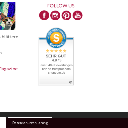
FOLLOW US
 blättern
h
SEHR GUT
4.8 / 5
aus 3489 Bewertungen
Magazine
bei: de.trustpilot.com,
shopvote.de
Datenschutzerklärung