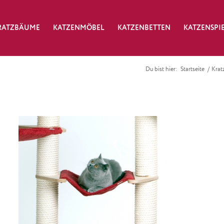
RATZBÄUME
KATZENMÖBEL
KATZENBETTEN
KATZENSPI
Du bist hier:
Startseite
/
Krat