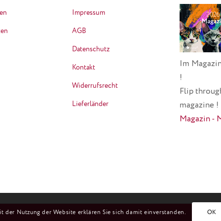
ten
Impressum
ten
AGB
Datenschutz
Im Magazin
Kontakt
!
Widerrufsrecht
Flip throug
Lieferländer
magazine !
Magazin - 
it der Nutzung der Website erklären Sie sich damit einverstanden.
OK