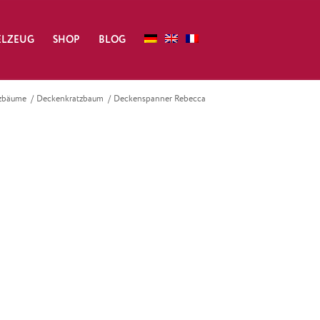
ELZEUG
SHOP
BLOG
zbäume
/
Deckenkratzbaum
/
Deckenspanner Rebecca