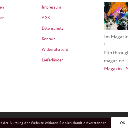
ten
Impressum
ten
AGB
Datenschutz
Im Magazin
Kontakt
!
Widerrufsrecht
Flip throug
Lieferländer
magazine !
Magazin - 
it der Nutzung der Website erklären Sie sich damit einverstanden.
OK