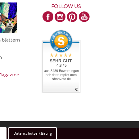
FOLLOW US
 blättern
h
SEHR GUT
4.8 / 5
aus 3489 Bewertungen
Magazine
bei: de.trustpilot.com,
shopvote.de
Datenschutzerklärung