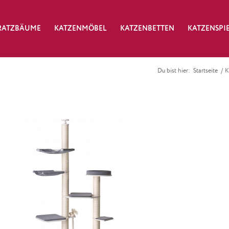
RATZBÄUME
KATZENMÖBEL
KATZENBETTEN
KATZENSPI
Du bist hier:
Startseite
/
K