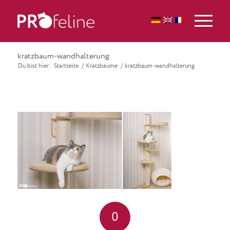
kratzbaum-wandhalterung
Du bist hier:
Startseite
/
Kratzbäume
/
kratzbaum-wandhalterung
0