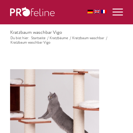
Kratzbaum waschbar Vigo
Du bist hier:
Startseite
/
Kratzbäume
/
Kratzbaum waschbar
/
Kratzbaum waschbar Vigo