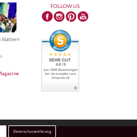
FOLLOW US
 blättern
h
SEHR GUT
4.8 / 5
aus 3488 Bewertungen
Magazine
bei: de.trustpilot.com,
shopvote.de
Datenschutzerklärung