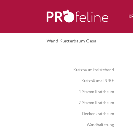
K
Wand Kletterbaum Gesa
Kratzbaum freistehend
Kratzbäume PURE
1-Stamm Kratzbaum
2-Stamm Kratzbaum
Deckenkratzbaum
Wandhalterung