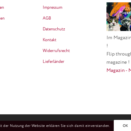
ten
Impressum
ten
AGB
Datenschutz
Im Magazin
Kontakt
!
Widerrufsrecht
Flip throug
Lieferländer
magazine !
Magazin - 
it der Nutzung der Website erklären Sie sich damit einverstanden.
OK