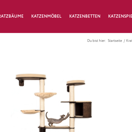
RATZBÄUME
KATZENMÖBEL
KATZENBETTEN
KATZENSPI
Du bist hier:
Startseite
/
Kra