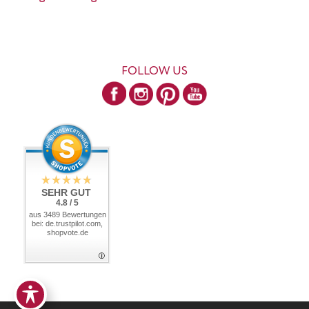
FOLLOW US
SEHR GUT
4.8 / 5
aus 3489 Bewertungen
bei: de.trustpilot.com,
shopvote.de