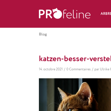
ARBRE
Blog
katzen-besser-verst
/
/
14. octobre 2021
0 Commentaires
par
Ulrike 