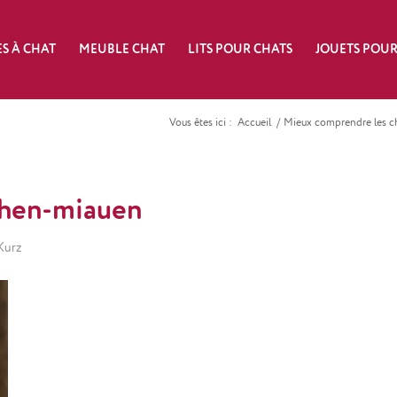
S À CHAT
MEUBLE CHAT
LITS POUR CHATS
JOUETS POUR
Vous êtes ici :
Accueil
/
Mieux comprendre les ch
ehen-miauen
Kurz