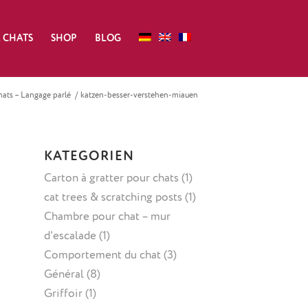
 CHATS
SHOP
BLOG
ats – Langage parlé
/
katzen-besser-verstehen-miauen
KATEGORIEN
Carton à gratter pour chats
(1)
cat trees & scratching posts
(1)
Chambre pour chat – mur
d'escalade
(1)
Comportement du chat
(3)
Général
(8)
Griffoir
(1)