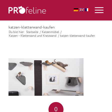
katzen-kletterwand-kaufen
Du bist hier:
Startseite
/
Katzenmöbel
/
Katzen – Kletterwand und Kratzwand
/
katzen-kletterwand-kaufen
0