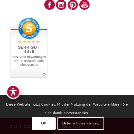
SEHR GUT
4.8 / 5
aus 3489 Bewertungen
bei: de.trustpilot.com,
shopvote.de
Diese Website nutzt Cookies. Mit der Nutzung der Website erklären Sie
sich damit einverstanden.
OK
Datenschutzerklärung
© 2003 - 2025 Profeline Katzen-Kratzbaum-System