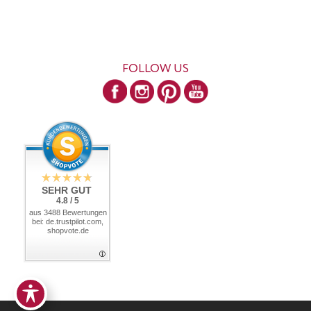
FOLLOW US
SEHR GUT
4.8 / 5
aus 3488 Bewertungen
bei: de.trustpilot.com,
shopvote.de