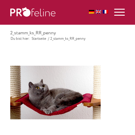
2_stamm_ks_RR_penny
Du bist hier:
Startseite
/
2_stamm_ks_RR_penny