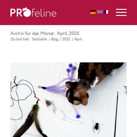
Archiv für das Monat: April, 2025
Du bist hier:
Startseite
/
Blog
/
2025
/
April