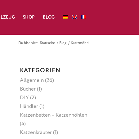
ELZEUG
SHOP
BLOG
Du bist hier:
Startseite
/
Blog
/
Kratzmöbel
KATEGORIEN
Allgemein
(26)
Bücher
(1)
DIY
(2)
Händler
(1)
Katzenbetten – Katzenhöhlen
(4)
Katzenkräuter
(1)