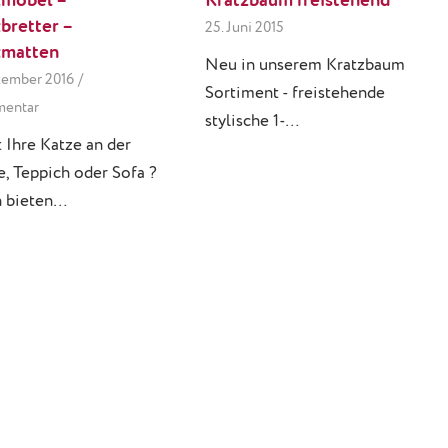
Kratzbaum freistehend
zmöbel –
bretter –
25. Juni 2015
zmatten
Neu in unserem Kratzbaum
zember 2016
/
Sortiment - freistehende
mentar
stylische 1-…
t Ihre Katze an der
e, Teppich oder Sofa ?
n bieten…