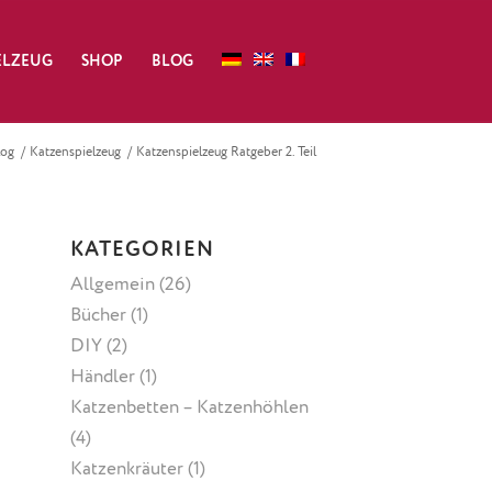
ELZEUG
SHOP
BLOG
log
/
Katzenspielzeug
/
Katzenspielzeug Ratgeber 2. Teil
KATEGORIEN
Allgemein
(26)
Bücher
(1)
DIY
(2)
Händler
(1)
Katzenbetten – Katzenhöhlen
(4)
Katzenkräuter
(1)