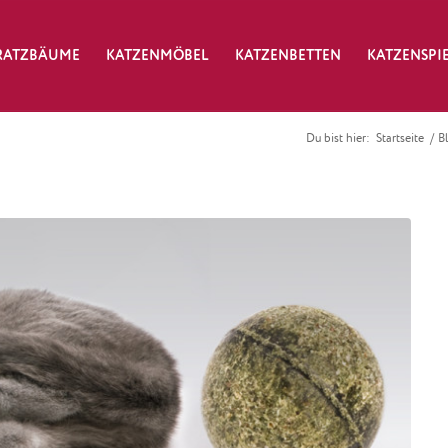
RATZBÄUME
KATZENMÖBEL
KATZENBETTEN
KATZENSPI
Du bist hier:
Startseite
/
B