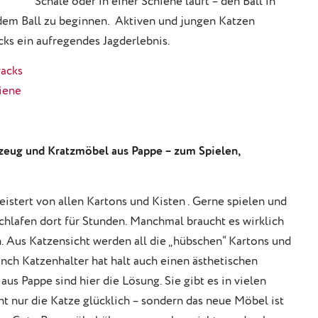
Schale oder in einer Schiene läuft – den Ball in
dem Ball zu beginnen. Aktiven und jungen Katzen
cks ein aufregendes Jagderlebnis.
racks
hiene
lzeug und Kratzmöbel aus Pappe – zum Spielen,
eistert von allen Kartons und Kisten . Gerne spielen und
schlafen dort für Stunden. Manchmal braucht es wirklich
. Aus Katzensicht werden all die „hübschen“ Kartons und
anch Katzenhalter hat halt auch einen ästhetischen
 Pappe sind hier die Lösung. Sie gibt es in vielen
ht nur die Katze glücklich – sondern das neue Möbel ist