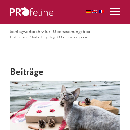
Schlagwortarchiv für: Überraschungsbox
Du bist hier:
Startseite
/
Blog
/
Überraschungsbox
Beiträge