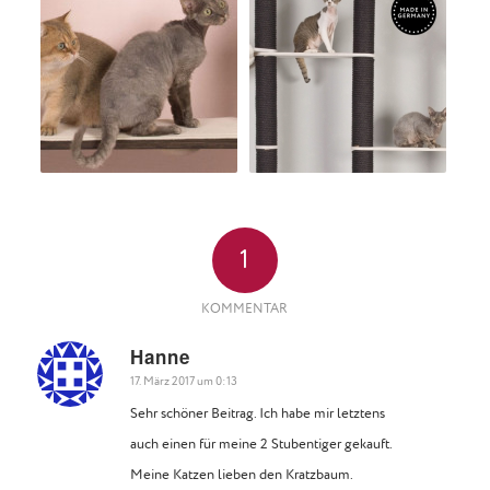
1
KOMMENTAR
Hanne
sagte:
17. März 2017 um 0:13
Sehr schöner Beitrag. Ich habe mir letztens
auch einen für meine 2 Stubentiger gekauft.
Meine Katzen lieben den Kratzbaum.