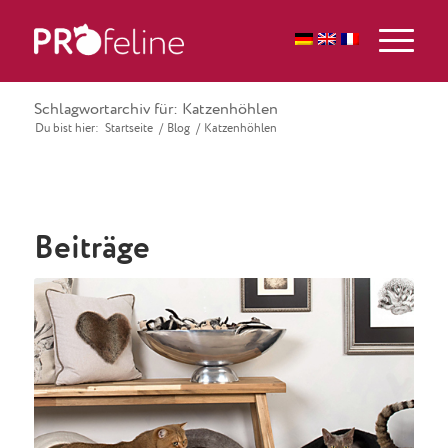
Schlagwortarchiv für: Katzenhöhlen
Du bist hier:
Startseite
/
Blog
/
Katzenhöhlen
Beiträge