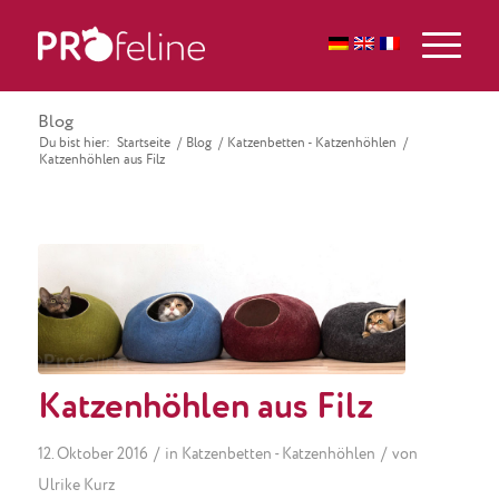
Blog
Du bist hier:
Startseite
/
Blog
/
Katzenbetten - Katzenhöhlen
/
Katzenhöhlen aus Filz
Katzenhöhlen aus Filz
/
/
12. Oktober 2016
in
Katzenbetten - Katzenhöhlen
von
Ulrike Kurz