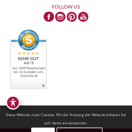
FOLLOW US
SEHR GUT
4.8 / 5
aus 3488 Bewertungen
bei: de.trustpilot.com,
shopvote.de
Diese Website nutzt Cookies. Mit der Nutzung der Website erklären Sie
sich damit einverstanden.