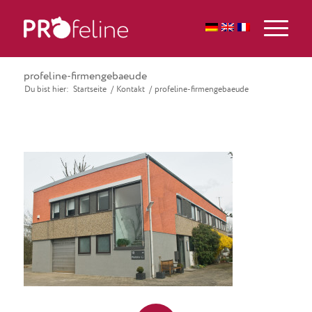
profeline-firmengebaeude
Du bist hier:
Startseite
/
Kontakt
/
profeline-firmengebaeude