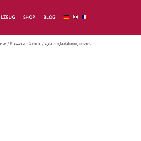
ELZEUG
SHOP
BLOG
eite
/
Kratzbaum Galerie
/
2_stamm_kratzbaum_vincent