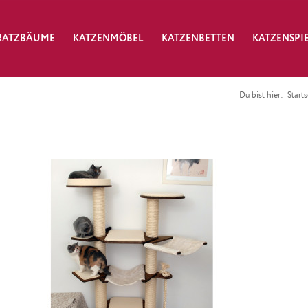
RATZBÄUME
KATZENMÖBEL
KATZENBETTEN
KATZENSPI
Du bist hier:
Starts