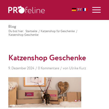
Blog
Du bist hier:
Startseite
/
Katzenshop für Geschenke
/
Katzenshop Geschenke
Katzenshop Geschenke
/
/
9. Dezember 2024
0 Kommentare
von
Ulrike Kurz