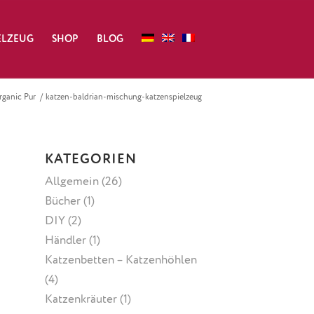
ELZEUG
SHOP
BLOG
rganic Pur
/
katzen-baldrian-mischung-katzenspielzeug
KATEGORIEN
Allgemein
(26)
Bücher
(1)
DIY
(2)
Händler
(1)
Katzenbetten – Katzenhöhlen
(4)
Katzenkräuter
(1)