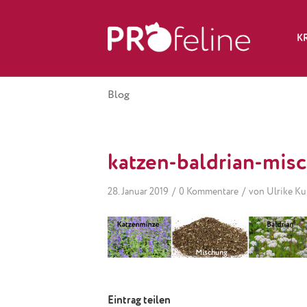
K
Blog
katzen-baldrian-mis
/
/
28. Januar 2019
0 Kommentare
von
Ulrike Ku
Eintrag teilen