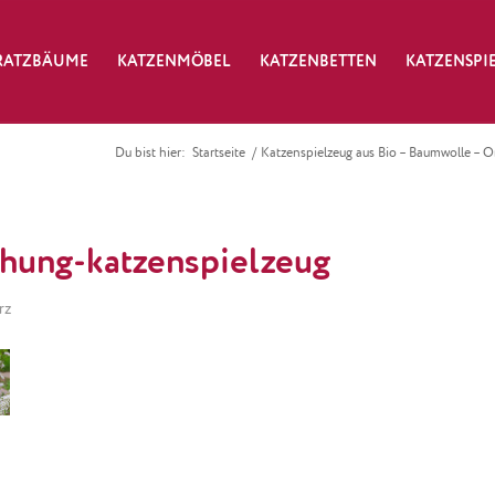
RATZBÄUME
KATZENMÖBEL
KATZENBETTEN
KATZENSPI
Du bist hier:
Startseite
/
Katzenspielzeug aus Bio – Baumwolle – O
chung-katzenspielzeug
rz