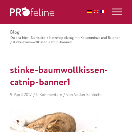
Blog
Du bist hier:
Startseite
/
Katzenspielzeug mit Katzenminze und Baldrian
/
stinke-baumwollkissen-catnip-banner1
stinke-baumwollkissen-
catnip-banner1
/
/
9. April 2017
0 Kommentare
von
Volker Schlecht