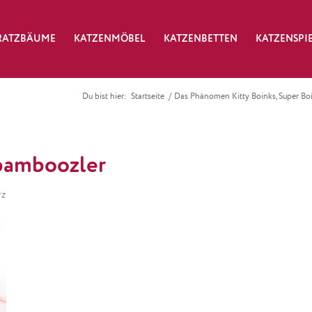
RATZBÄUME
KATZENMÖBEL
KATZENBETTEN
KATZENSPI
Du bist hier:
Startseite
/
Das Phänomen Kitty Boinks, Super Bo
bamboozler
rz