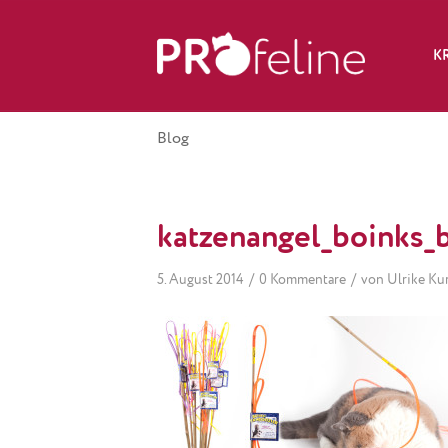
K
Blog
katzenangel_boinks_
/
/
5. August 2014
0 Kommentare
von
Ulrike Ku