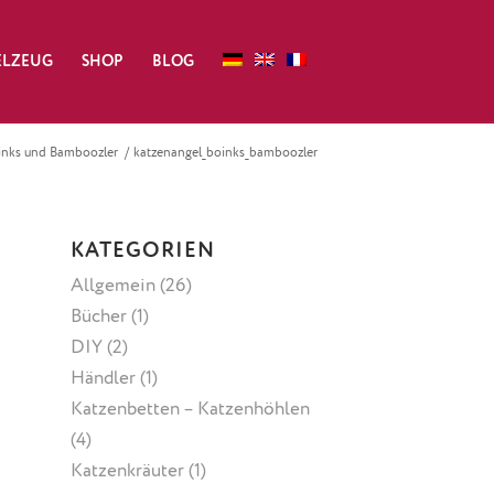
ELZEUG
SHOP
BLOG
inks und Bamboozler
/
katzenangel_boinks_bamboozler
KATEGORIEN
Allgemein
(26)
Bücher
(1)
DIY
(2)
Händler
(1)
Katzenbetten – Katzenhöhlen
(4)
Katzenkräuter
(1)