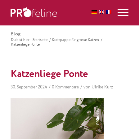
Blog
Du bist hier:
Startseite
/
Kratzpappe für grosse Katzen
/
Katzenliege Ponte
Katzenliege Ponte
/
/
30. September 2024
0 Kommentare
von
Ulrike Kurz