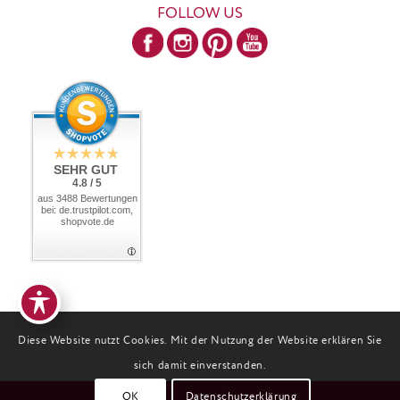
FOLLOW US
SEHR GUT
4.8 / 5
aus 3488 Bewertungen
bei: de.trustpilot.com,
shopvote.de
Diese Website nutzt Cookies. Mit der Nutzung der Website erklären Sie
sich damit einverstanden.
OK
Datenschutzerklärung