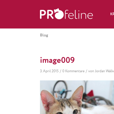
K
Blog
image009
/
/
3. April 2015
0 Kommentare
von
Jordan Walk