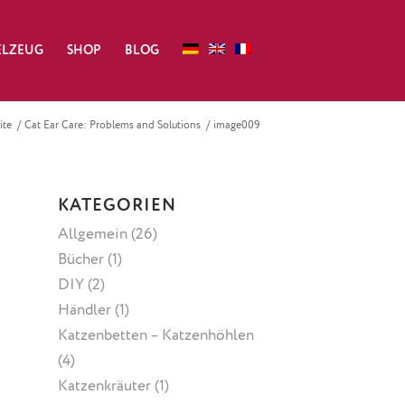
ELZEUG
SHOP
BLOG
ite
/
Cat Ear Care: Problems and Solutions
/
image009
KATEGORIEN
Allgemein
(26)
Bücher
(1)
DIY
(2)
Händler
(1)
Katzenbetten – Katzenhöhlen
(4)
Katzenkräuter
(1)