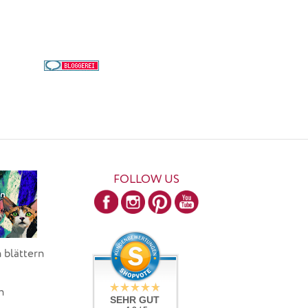
FOLLOW US
 blättern
h
SEHR GUT