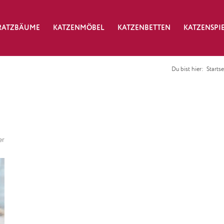
RATZBÄUME
KATZENMÖBEL
KATZENBETTEN
KATZENSPI
Du bist hier:
Startse
er