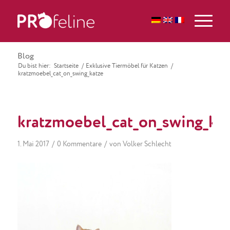
Blog
Du bist hier:
Startseite
/
Exklusive Tiermöbel für Katzen
/
kratzmoebel_cat_on_swing_katze
kratzmoebel_cat_on_swing_kat
/
/
1. Mai 2017
0 Kommentare
von
Volker Schlecht