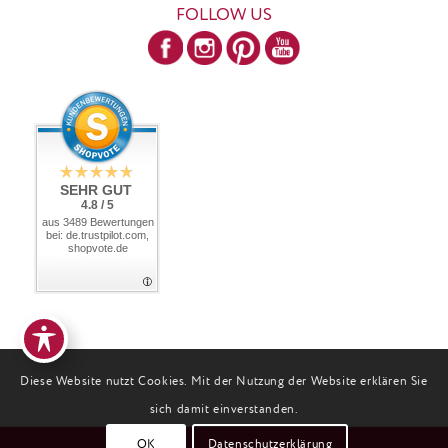
FOLLOW US
SEHR GUT
4.8 / 5
aus 3489 Bewertungen
bei: de.trustpilot.com,
shopvote.de
Diese Website nutzt Cookies. Mit der Nutzung der Website erklären Sie
sich damit einverstanden.
OK
Datenschutzerklärung