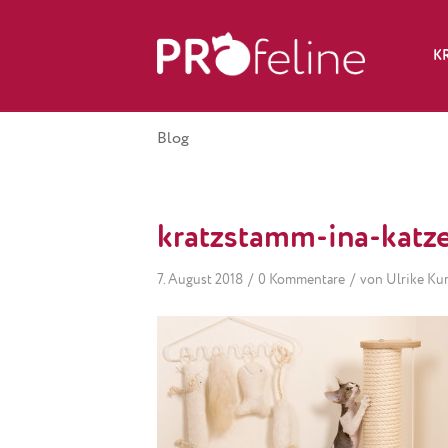
K
Blog
kratzstamm-ina-kat
/
/
7. August 2018
0 Kommentare
von
Ulrike Ku