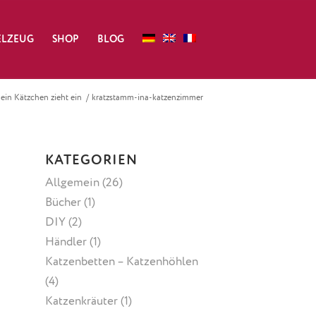
ELZEUG
SHOP
BLOG
in Kätzchen zieht ein
/
kratzstamm-ina-katzenzimmer
KATEGORIEN
Allgemein
(26)
Bücher
(1)
DIY
(2)
Händler
(1)
Katzenbetten – Katzenhöhlen
(4)
Katzenkräuter
(1)