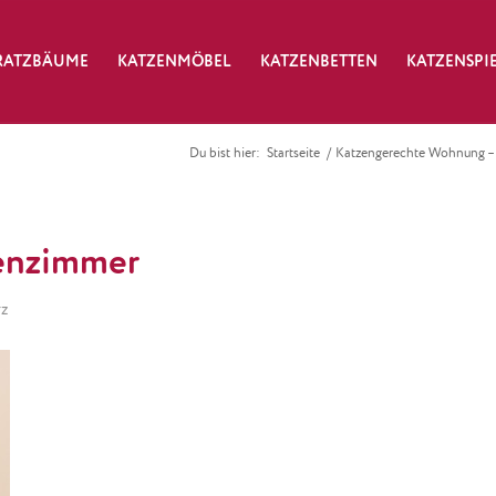
RATZBÄUME
KATZENMÖBEL
KATZENBETTEN
KATZENSPI
Du bist hier:
Startseite
/
Katzengerechte Wohnung – e
zenzimmer
rz