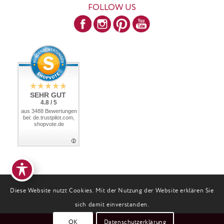
FOLLOW US
SEHR GUT
4.8 / 5
aus 3488 Bewertungen
bei: de.trustpilot.com,
shopvote.de
Diese Website nutzt Cookies. Mit der Nutzung der Website erklären Sie
sich damit einverstanden.
OK
Datenschutzerklärung