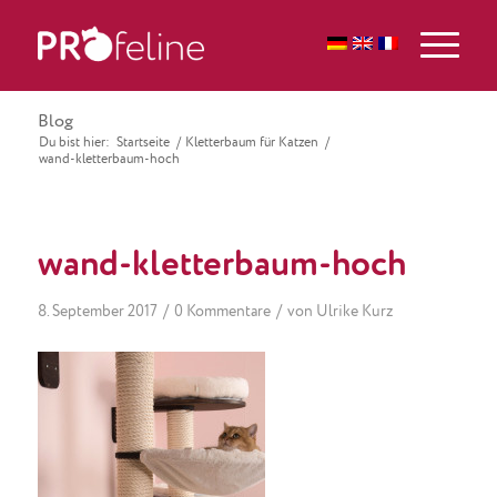
Blog
Du bist hier:
Startseite
/
Kletterbaum für Katzen
/
wand-kletterbaum-hoch
wand-kletterbaum-hoch
/
/
8. September 2017
0 Kommentare
von
Ulrike Kurz