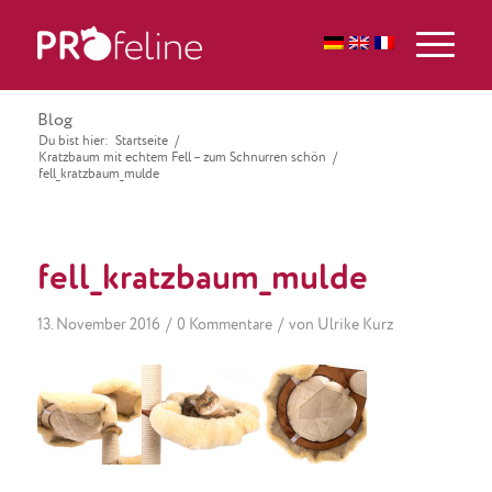
Blog
Du bist hier:
Startseite
/
Kratzbaum mit echtem Fell – zum Schnurren schön
/
fell_kratzbaum_mulde
fell_kratzbaum_mulde
/
/
13. November 2016
0 Kommentare
von
Ulrike Kurz