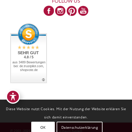
FOLLOW US
SEHR GUT
4.8 / 5
aus 3489 Bewertungen
bei: de.trustpilot.com,
shopvote.de
Diese Website nutzt Cookies. Mit der Nutzung der Website erklären Sie
sich damit einverstanden.
OK
Datenschutzerklärung
© 2003 - 2025 Profeline Katzen-Kratzbaum-System