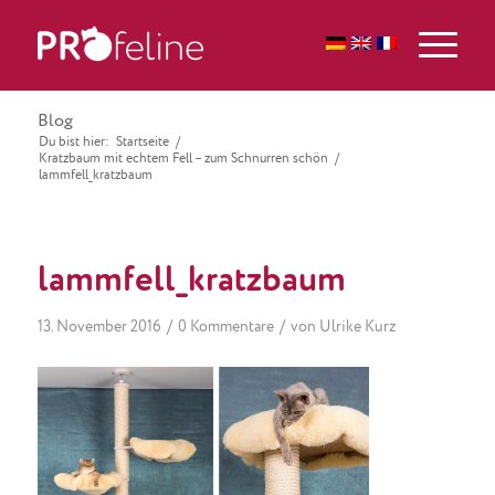
Blog
Du bist hier:
Startseite
/
Kratzbaum mit echtem Fell – zum Schnurren schön
/
lammfell_kratzbaum
lammfell_kratzbaum
/
/
13. November 2016
0 Kommentare
von
Ulrike Kurz