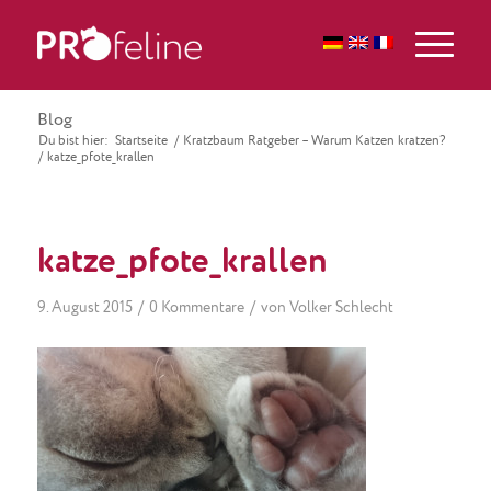
Blog
Du bist hier:
Startseite
/
Kratzbaum Ratgeber – Warum Katzen kratzen?
/
katze_pfote_krallen
katze_pfote_krallen
/
/
9. August 2015
0 Kommentare
von
Volker Schlecht