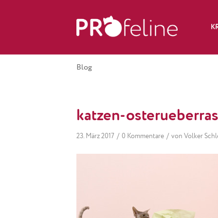
K
Blog
katzen-osterueberra
/
/
23. März 2017
0 Kommentare
von
Volker Schl