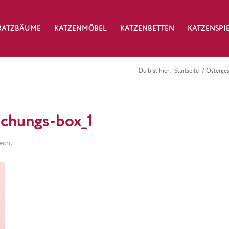
RATZBÄUME
KATZENMÖBEL
KATZENBETTEN
KATZENSPI
Du bist hier:
Startseite
/
Osterges
schungs-box_1
echt