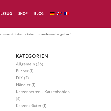
ELZEUG
SHOP
BLOG
chenke für Katzen
/
katzen-osterueberraschungs-box_1
KATEGORIEN
Allgemein
(26)
Bücher
(1)
DIY
(2)
Händler
(1)
Katzenbetten – Katzenhöhlen
(4)
Katzenkräuter
(1)