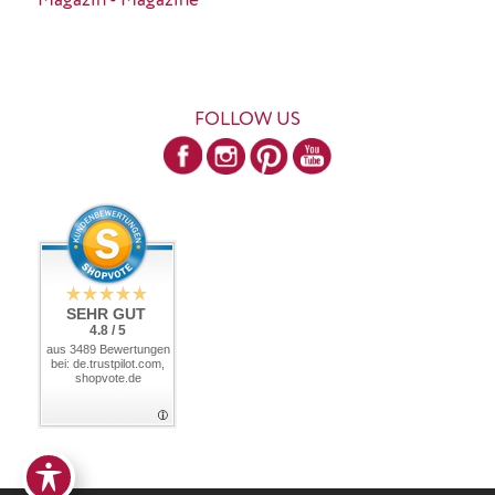
Magazin - Magazine
FOLLOW US
SEHR GUT
4.8 / 5
aus 3489 Bewertungen
bei: de.trustpilot.com,
shopvote.de