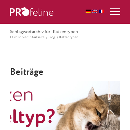
Schlagwortarchiv für: Katzentypen
Du bist hier:
Startseite
/
Blog
/
Katzentypen
Beiträge