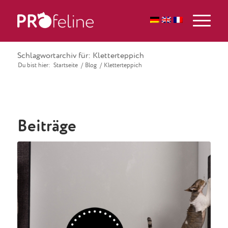
Schlagwortarchiv für: Kletterteppich
Du bist hier:
Startseite
/
Blog
/
Kletterteppich
Beiträge