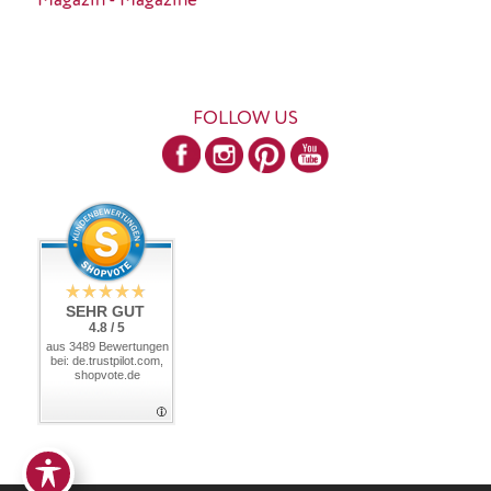
Magazin - Magazine
FOLLOW US
SEHR GUT
4.8 / 5
aus 3489 Bewertungen
bei: de.trustpilot.com,
shopvote.de