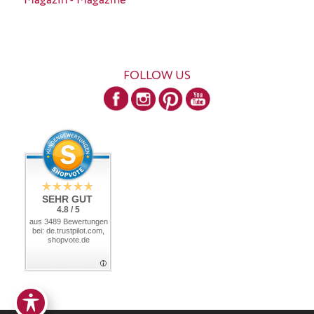
Magazin - Magazine
FOLLOW US
SEHR GUT
4.8 / 5
aus 3489 Bewertungen
bei: de.trustpilot.com,
shopvote.de