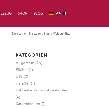
ELZEUG
SHOP
BLOG
Du bist hier:
Startseite
/
Blog
/
Weidenhöhle
KATEGORIEN
Allgemein
(26)
Bücher
(1)
DIY
(2)
Händler
(1)
Katzenbetten – Katzenhöhlen
(4)
Katzenkräuter
(1)