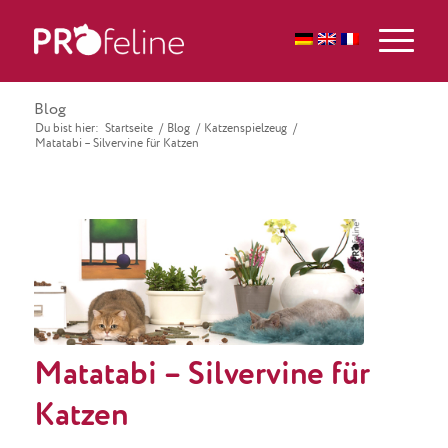
Blog
Du bist hier:
Startseite
/
Blog
/
Katzenspielzeug
/
Matatabi – Silvervine für Katzen
Matatabi – Silvervine für
Katzen